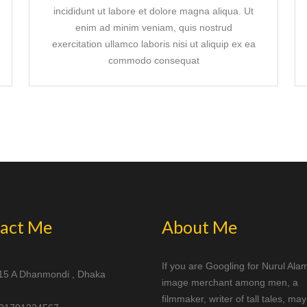
incididunt ut labore et dolore magna aliqua. Ut
enim ad minim veniam, quis nostrud
exercitation ullamco laboris nisi ut aliquip ex ea
commodo consequat
act Me
About Me
If you are Googling for Nurul Ala
15 A Dhanmondi , Dhaka
image merchant among men, a
filmmaker, writer of tall tales, ma