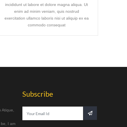
incididunt ut labore et dolore magna aliqua. Ut
enim ad minim veniam, quis nostrud
exercitation ullamco laboris nisi ut aliquip ex ea
commodo consequat
Subscribe
m Atique,
y be, I am